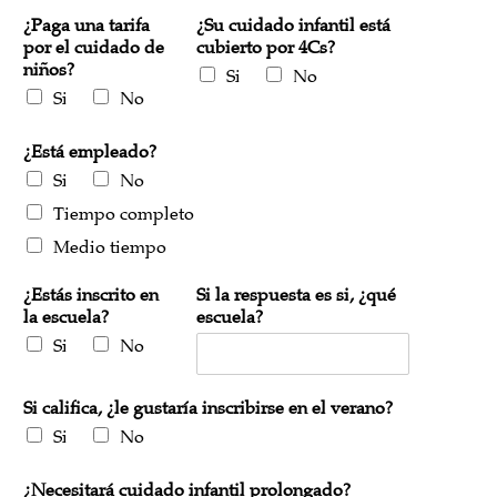
¿Paga una tarifa
¿Su cuidado infantil está
por el cuidado de
cubierto por 4Cs?
niños?
Si
No
Si
No
¿Está empleado?
Si
No
Tiempo completo
Medio tiempo
¿Estás inscrito en
Si la respuesta es si, ¿qué
la escuela?
escuela?
Si
No
Si califica, ¿le gustaría inscribirse en el verano?
Si
No
¿Necesitará cuidado infantil prolongado?