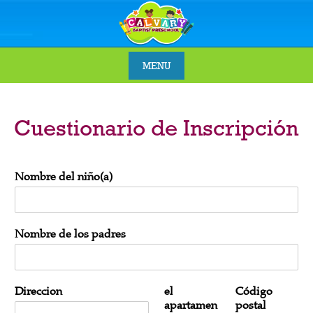
Skip
to
content
MENU
Skip
to
Cuestionario de Inscripción
content
Nombre del niño(a)
Nombre de los padres
Direccion
el
Código
apartamen
postal