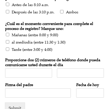
Antes de las 8:10 a.m.
Después de las 3:10 p.m.
Ambos
¿Cuál es el momento conveniente para complete el
proceso de registro? Marque uno:
Mañanas (entre 8:00 y 9:00)
al mediodia (entre 11:30 y 1:30)
Tarde (entre 3:00 y 4:00)
Proporcione dos (2) números de teléfono donde pueda
comunicarse usted durante el día
F
L
i
a
Firma del padre
Fecha de hoy
r
s
s
t
t
Submit